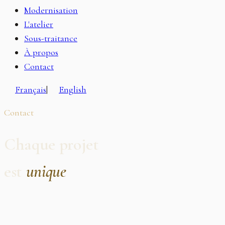
Modernisation
L'atelier
Sous-traitance
À propos
Contact
Français
|
English
Contact
Chaque projet
est
unique