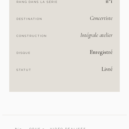
n°1
RANG DANS LA SÉRIE
Concertiste
DESTINATION
Intégrale atelier
CONSTRUCTION
Enregistré
DISQUE
Livré
STATUT
N°5 — OPUS 5 · VIDÉO RÉALISÉE